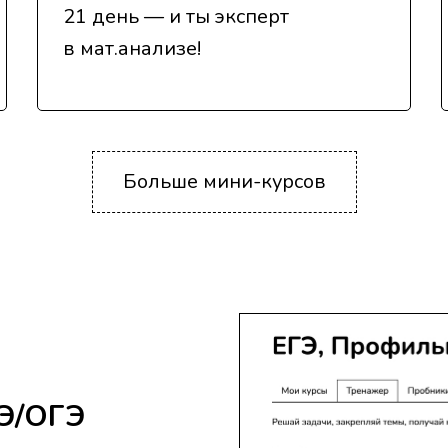
21 день — и ты эксперт
в мат.анализе!
Больше мини-курсов
ГЭ/ОГЭ