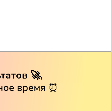
татов 🚀
,
бное время ⏰