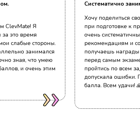
ом.
Систематично заним
Хочу поделиться св
м ClevMate! Я
при подготовке к п
 за это время
очень систематичны
мои слабые стороны.
рекомендациям и со
раллельно занимался
получаешь награды 
очно зная, что умею
перед самым экзаме
баллов, и очень этим
пройтись по всем з
допускала ошибки. Г
балла. Всем удачи! 