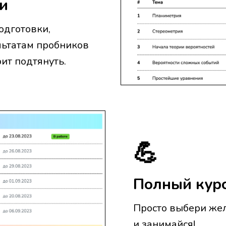
и
одготовки,
льтатам пробников
ит подтянуть.
💪
Полный курс
Просто выбери жел
и занимайся!