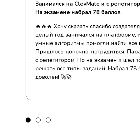
Занимался на ClevMate и с репетитор
На экзамене набрал 78 баллов
л
дь
🔥🔥🔥 Хочу сказать спасибо создателя
ел
целый год занимался на платформе, и
ией
умные алгоритмы помогли найти все 
сё
Пришлось, конечно, потрудиться. Па
с репетитором. Но на экзамен я шел т
решать все типы заданий. Набрал 78 
дал
доволен! 🚀🚀