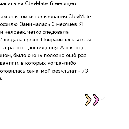
алась на ClevMate 6 месяцев
Сд
оим опытом использования ClevMate
Я 
рофилю. Занималась 6 месяцев. Я
то
й человек, четко следовала
пр
блюдала сроки. Понравилось, что за
пр
за разные достижения. А в конце,
и 
ном, было очень полезно ещё раз
не
аданиям, в которых когда-либо
по
отовилась сама, мой результат - 73
по

ег